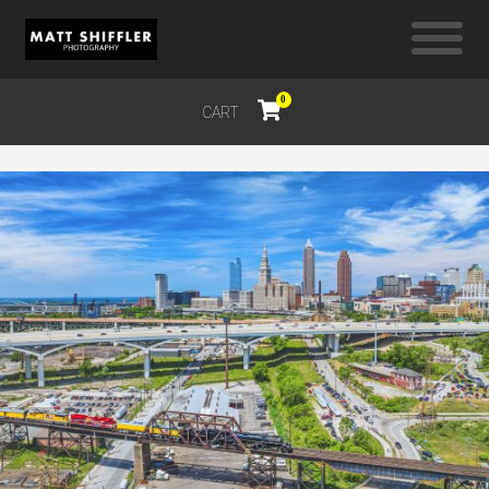
0
CART
$
0.00