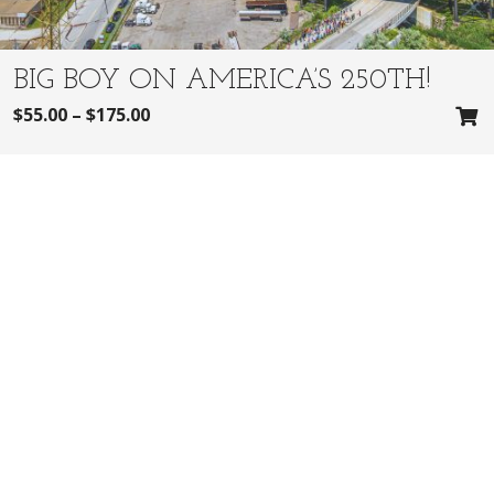
BIG BOY ON AMERICA’S 250TH!
$
55.00
–
$
175.00