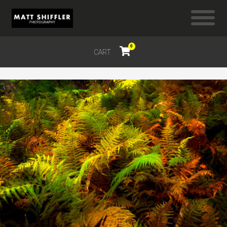
0
CART
$
0.00