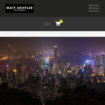
0
CART
$
0.00