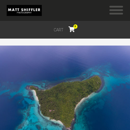
0
CART
$
0.00