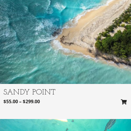
SANDY POINT
$
55.00
–
$
299.00