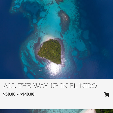
ALL THE WAY UP IN EL NIDO
$
50.00
–
$
140.00