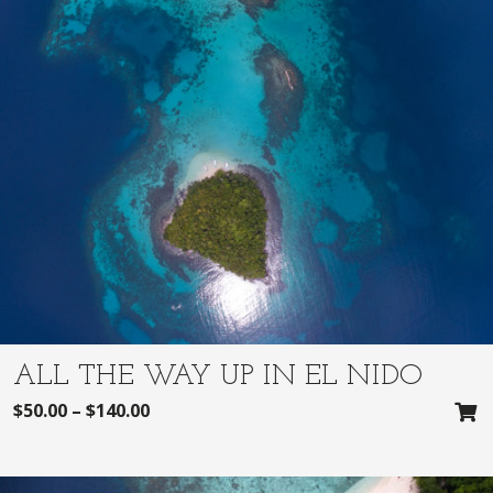
ALL THE WAY UP IN EL NIDO
$
50.00
–
$
140.00