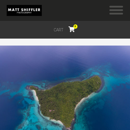
0
CART
$
0.00